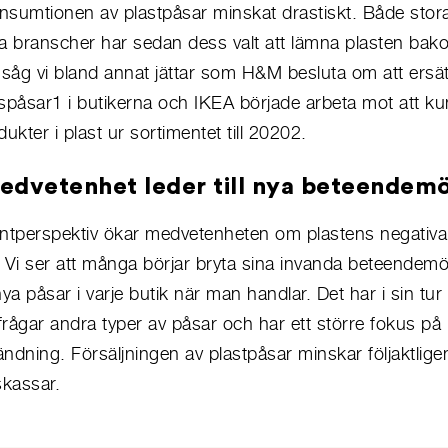
nsumtionen av plastpåsar minskat drastiskt. Både sto
ika branscher har sedan dess valt att lämna plasten bak
åg vi bland annat jättar som H&M besluta om att ersät
påsar1 i butikerna och IKEA började arbeta mot att ku
kter i plast ur sortimentet till 20202.
edvetenhet leder till nya beteendem
tperspektiv ökar medvetenheten om plastens negativa
 Vi ser att många börjar bryta sina invanda beteendem
ya påsar i varje butik när man handlar. Det har i sin tur let
rfrågar andra typer av påsar och har ett större fokus på 
ndning. Försäljningen av plastpåsar minskar följaktligen t
skassar.