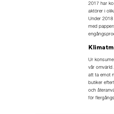
2017 har ko
aktörer i ol
Under 2018 s
med pappers
engångsprodu
Klimatm
Ur konsumen
vår omvärld.
att ta emot n
butiker efte
och återanvä
för flergång