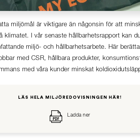
ta miljömål är viktigare än någonsin för att mins
 klimatet. I vår senaste hållbarhetsrapport kan du 
attande miljö- och hållbarhetsarbete. Här berätta
jobbar med CSR, hållbara produkter, konsumtions
lsammans med våra kunder minskat koldioxidutsläp
LÄS HELA MILJÖREDOVISNINGEN HÄR!
Ladda ner