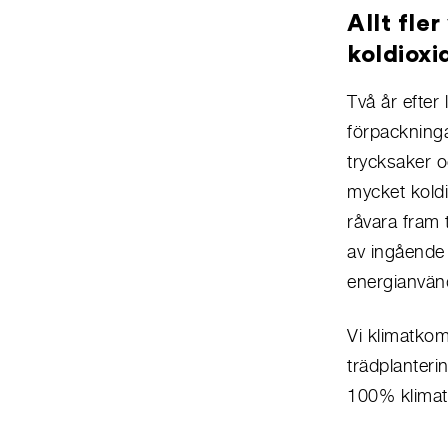
Allt fle
koldioxi
Två år efter
förpackninga
trycksaker 
mycket koldi
råvara fram 
av ingående 
energianvänd
Vi klimatkom
trädplanteri
100% klimat