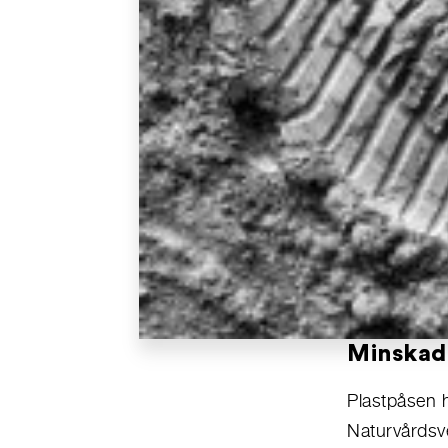
Minskad
Plastpåsen h
Naturvårdsve