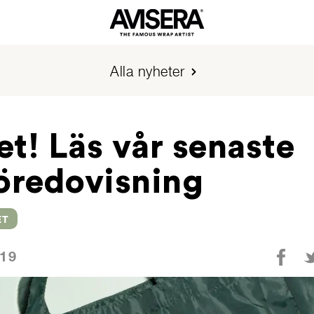
Alla nyheter
t! Läs vår senaste
öredovisning
ET
019