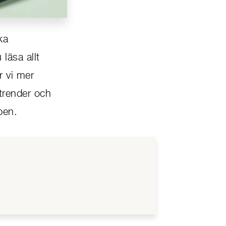
ka
läsa allt
r vi mer
trender och
pen.