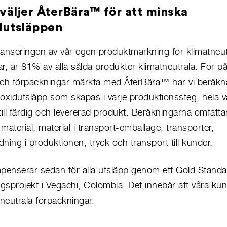
r väljer ÅterBära™ för att minska
dutsläppen
 lanseringen av vår egen produktmärkning för klimatneut
r, är 81% av alla sålda produkter klimatneutrala. För på
och förpackningar märkta med ÅterBära™ har vi beräkn
oxidutsläpp som skapas i varje produktionssteg, hela 
till färdig och levererad produkt. Beräkningarna omfatt
material, material i transport-emballage, transporter,
ning i produktionen, tryck och transport till kunder.
penserar sedan för alla utsläpp genom ett Gold Standar
ngsprojekt i Vegachi, Colombia. Det innebär att våra kun
neutrala förpackningar.