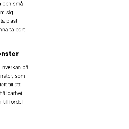
ra och små
om sig.
ta plast
nna ta bort
önster
 inverkan på
önster, som
t till att
hållbarhet
ill fördel