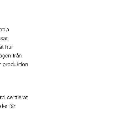
rala
sar,
at hur
vägen från
ar produktion
d-certfierat
der får