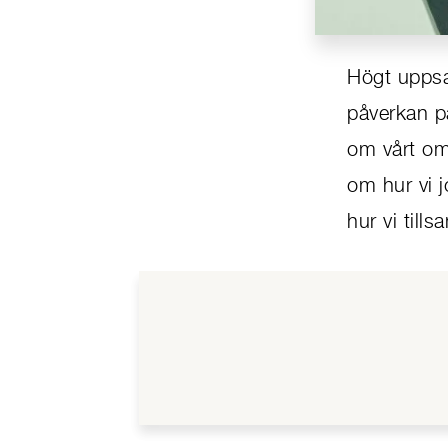
Högt uppsat
påverkan på
om vårt omf
om hur vi 
hur vi til