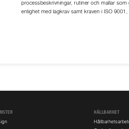
processbeskrivningar, rutiner och mallar som g
enlighet med lagkrav samt kraven i ISO 9001
ÄNSTER
HÅLLBARHET
ign
Hållbarhetsarbet