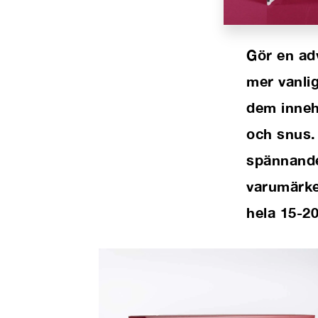
Gör en adv
mer vanli
dem innehå
och snus.
spännande
varumärke
hela 15-2