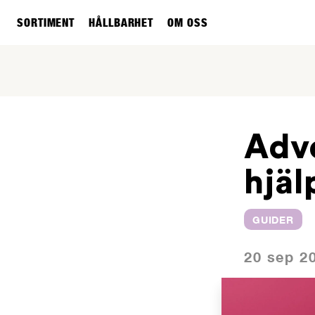
SORTIMENT
HÅLLBARHET
OM OSS
Adve
hjäl
GUIDER
20 sep 2