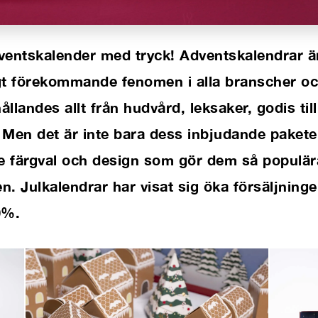
entskalender med tryck! Adventskalendrar är 
gt förekommande fenomen i alla
branscher oc
llandes allt från hudvård, leksaker,
godis til
 Men det är inte bara dess inbjudande
pakete
 färgval och design som gör dem så populär
n. Julkalendrar har visat sig öka försäljning
0%.