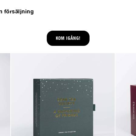
n försäljning
KOM IGÅNG!