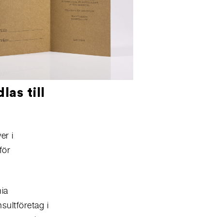
as till
er i
för
nia
sultföretag i