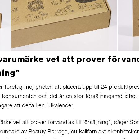
varumärke vet att prover förvandl
ning”
r företag möjligheten att placera upp till 24 produktprov
konsumenten och det är en stor försäljningsmöjlighet 
are att delta i en julkalender.
rke vet att prover förvandlas till försäljning”, säger So
ndare av Beauty Barrage, ett kaliforniskt skönhetskon