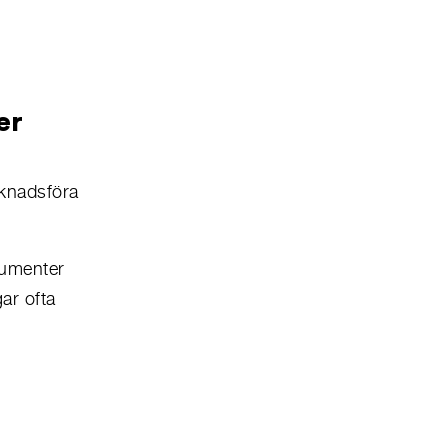
er
rknadsföra
sumenter
ar ofta