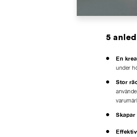
5 anled
En krea
under hö
Stor rä
använder
varumär
Skapar 
Effekti