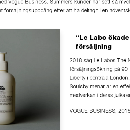
 med Vogue Business. Summers kunder har sett så myc
ent försäljningsuppgång efter att ha deltagit i en advents
‘‘Le Labo
ökade
försäljning
2018 såg Le Labos Thé N
försäljningsökning på 90 
Liberty i centrala London,
Soulsby menar är en effek
medverkan i deras
julkal
VOGUE BUSINESS, 201