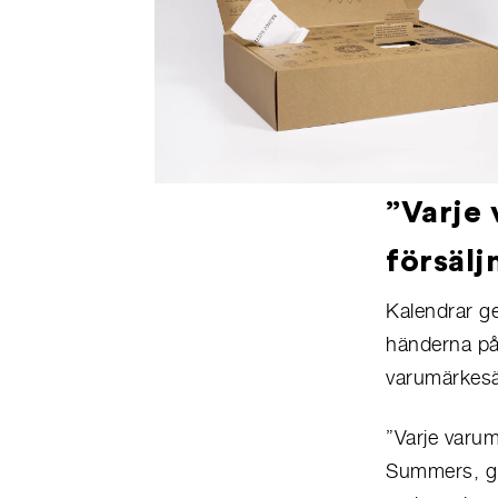
”Varje 
försälj
Kalendrar ge
händerna på 
varumärkesäg
”Varje varumä
Summers, gru