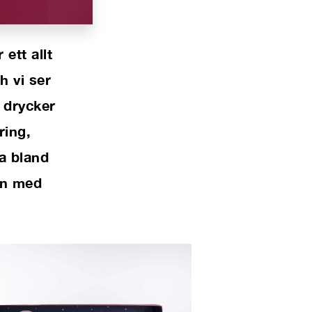
ett allt
h vi ser
l drycker
ring,
a
bland
en med