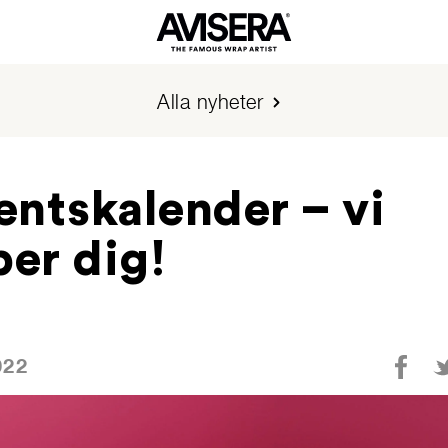
Alla nyheter
ntskalender – vi
per dig!
022