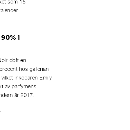
ket som 15
kalender.
 90% i
oir-doft en
procent hos gallerian
 vilket inköparen Emily
t av parfy
mens
endern år 2017.
8