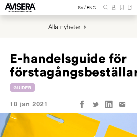
/
SV
ENG
Alla nyheter
E-handelsguide för
förstagångsbeställa
GUIDER
18 jan 2021