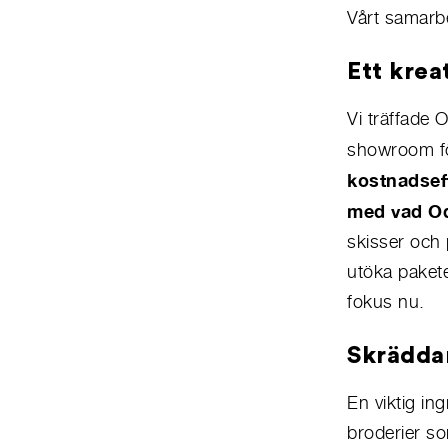
Vårt samarb
Ett krea
Vi träffade 
showroom för
kostnadseff
med vad Od
skisser och 
utöka pakete
fokus nu.
Skräddar
En viktig in
broderier so