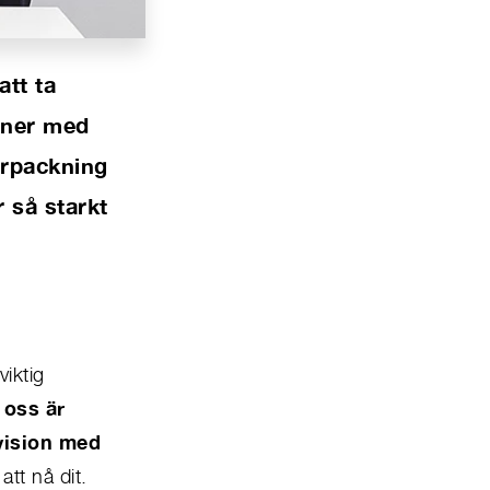
att ta
ioner med
örpackning
r så starkt
viktig
oss är
vision med
tt nå dit.