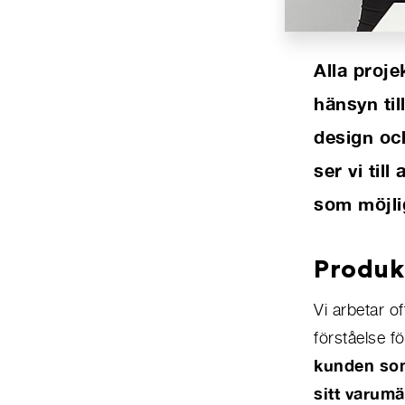
Alla proje
hänsyn til
design och
ser vi til
som möjli
Produk
Vi arbetar o
förståelse 
kunden som
sitt varumä