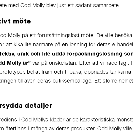
ete med Odd Molly blev just ett sådant samarbete.
tivt möte
Odd Molly på ett förutsättningslöst möte. De ville besöka 
 att kika lite närmare på en lösning för deras e-handel
ektiv, unik och lite udda förpackningslösning som 
d Molly är”
var på önskelistan. Efter att vi hade tagit
prototyper, bollat fram och tillbaka, öppnades tankarna 
ringen till även deras butiksemballage. Ett större helhet
sydda detaljer
grediens i Odd Mollys kläder är de karakteristiska mönst
m återfinns i många av deras produkter. Odd Molly vill