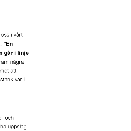
oss i vårt
”En
.
går i linje
 fram några
mot att
stänk var i
er och
e ha uppslag