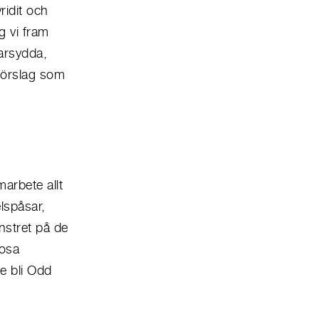
ridit och
g vi fram
arsydda,
förslag som
arbete allt
elspåsar,
stret på de
rosa
e bli Odd