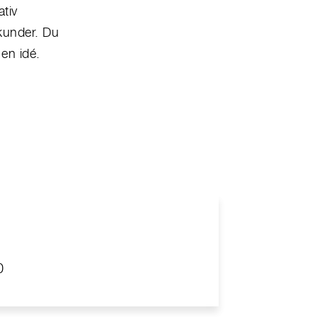
ativ
kunder. Du
 en idé.
0