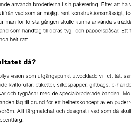
nde använda broderierna i sin paketering. Efter att ha v
utifrån vad som är möjligt rent konstruktionsmässigt, to
hur man för första gången skulle kunna använda skrädd
and som handtag till deras tyg- och papperspåsar. Ett 
nda helt rätt.
ltatet då?
ys vision som utgångspunkt utvecklade vi i ett tätt sam
e kvittorullar, etiketter, silkespapper, giftbags, e-hand
ar och tygpåsar med de specialbroderade banden. Mön
nden låg till grund för ett helhetskoncept av en puder
dröm. Allt färgmatchat och designat i vad som då skull
ccentfärg.