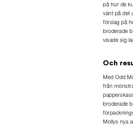
på hur de ku
vänt på det 
förslag på 
broderade b
visade sig la
Och resu
Med Odd Moll
från mönstrad
papperskass
broderade ba
förpacknings
Mollys nya a