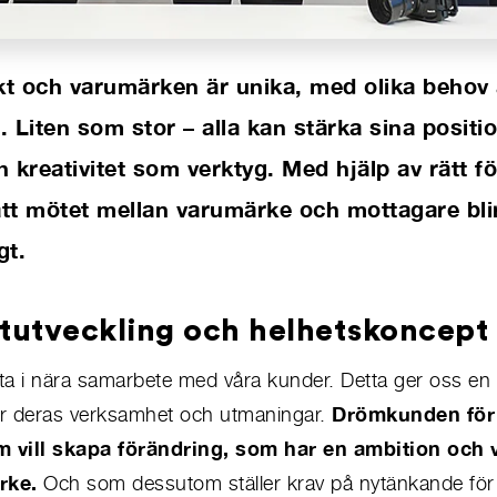
kt och varumärken är unika, med olika behov 
l. Liten som stor – alla kan stärka sina posit
 kreativitet som verktyg. Med hjälp av rätt f
l att mötet mellan varumärke och mottagare bli
gt.
tutveckling och helhetskoncept
fta i nära samarbete med våra kunder. Detta ger oss en 
Drömkunden för 
för deras verksamhet och utmaningar.
 vill skapa förändring, som har en ambition och 
rke.
Och som dessutom ställer krav på nytänkande för a