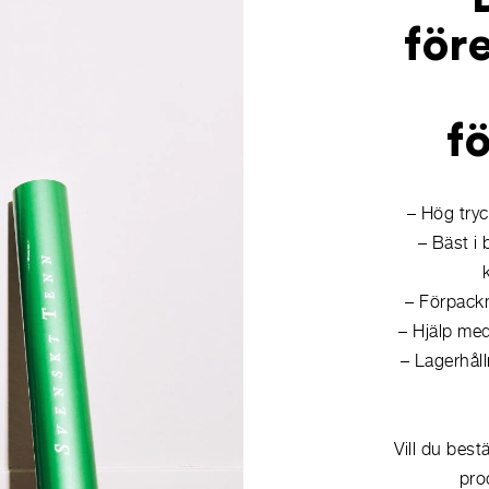
för
f
– Hög tryc
– Bäst i
– Förpackn
– Hjälp med
– Lagerhåll
Vill du best
pro