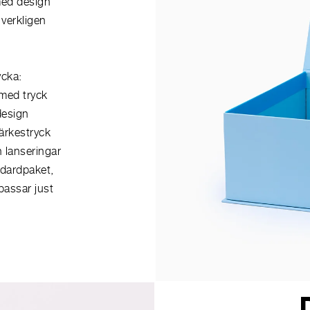
med design
 verkligen
ycka:
med tryck
design
ärkestryck
 lanseringar
ndardpaket,
passar just