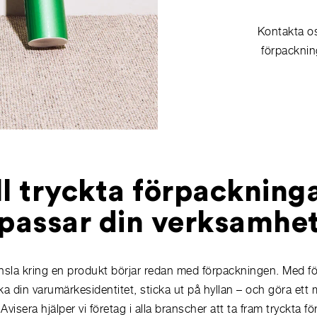
Kontakta os
förpacknin
ll tryckta förpackning
passar din verksamhe
änsla kring en produkt börjar redan med förpackningen. Med 
ka din varumärkesidentitet, sticka ut på hyllan – och göra ett 
visera hjälper vi företag i alla branscher att ta fram tryckta 