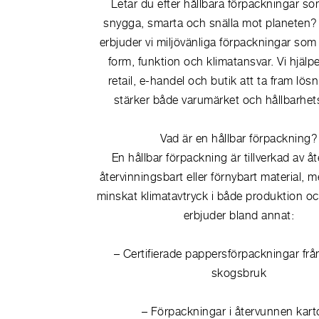
Letar du efter hållbara förpackningar s
snygga, smarta och snälla mot planeten?
erbjuder vi miljövänliga förpackningar so
form, funktion och klimatansvar. Vi hjälpe
retail, e-handel och butik att ta fram lö
stärker både varumärket och hållbarhets
Vad är en hållbar förpackning?
En hållbar förpackning är tillverkad av å
återvinningsbart eller förnybart material, 
minskat klimatavtryck i både produktion och
erbjuder bland annat:
– Certifierade pappersförpackningar från
skogsbruk
– Förpackningar i återvunnen kar