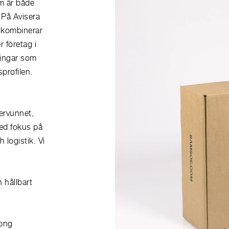
om är både
 På Avisera
m kombinerar
r företag i
sningar som
profilen.
tervunnet,
med fokus på
 logistik. Vi
 hållbart
tong