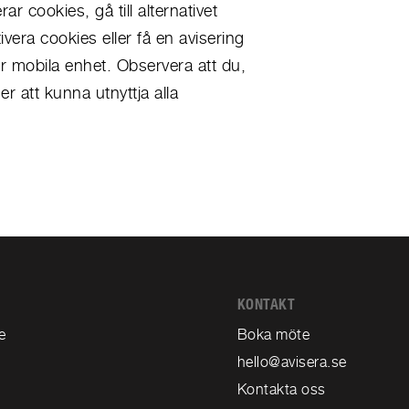
r cookies, gå till alternativet
ivera cookies eller få en avisering
ler mobila enhet. Observera att du,
r att kunna utnyttja alla
KONTAKT
e
Boka möte
t
hello@avisera.se
Kontakta oss