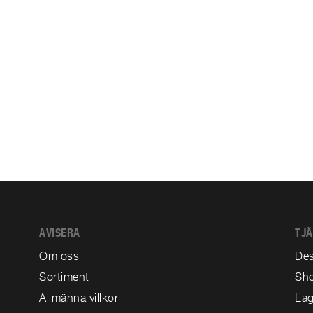
AVISERA
TJ
Om oss
Des
Sortiment
Sh
Allmänna villkor
Lag