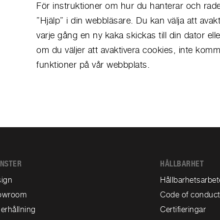
För instruktioner om hur du hanterar och radera
”Hjälp” i din webbläsare. Du kan välja att avakt
varje gång en ny kaka skickas till din dator el
om du väljer att avaktivera cookies, inte komme
funktioner på vår webbplats.
ÄNSTER
HÅLLBARHET
ign
Hållbarhetsarbet
owroom
Code of conduc
erhållning
Certifieringar