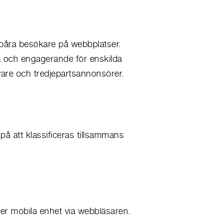
påra besökare på webbplatser.
a och engagerande för enskilda
vare och tredjepartsannonsörer.
på att klassificeras tillsammans
ler mobila enhet via webbläsaren.