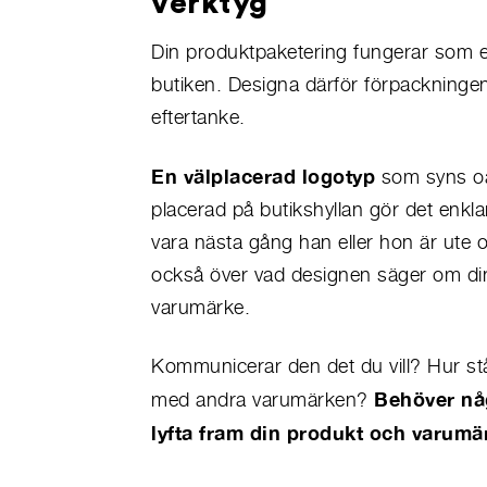
verktyg
Din produktpaketering fungerar som e
butiken. Designa därför förpackning
eftertanke.
En välplacerad logotyp
som syns oa
placerad på butikshyllan gör det enklar
vara nästa gång han eller hon är ute 
också över vad designen säger om din
varumärke.
Kommunicerar den det du vill? Hur st
Behöver någ
med andra varumärken?
lyfta fram din produkt och varumä