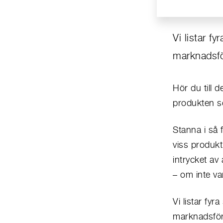
Vi listar fy
marknadsfö
Hör du till 
produkten so
Stanna i så 
viss produkt
intrycket av 
– om inte v
Vi listar fyr
marknadsför