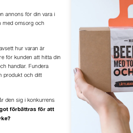
n annons för din vara i
en med omsorg och
vsett hur varan är
e för kunden att hitta din
och handlar. Fundera
 produkt och ditt
år den sig i konkurrens
ot förbättras för att
rke?