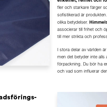
fler och starkare färger
sofistikerad är produkten
Himmelsb
olika betydelser.
associerar till frihet oc
till mer strikta och prof
I stora delar av världen ä
men det betyder inte alls 
förpackning. Du bör ha e
och vad som influerar dem 
adsförings-