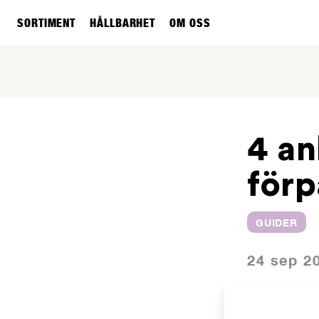
SORTIMENT
HÅLLBARHET
OM OSS
4 an
för
GUIDER
24 sep 2