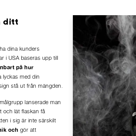
 ditt
 ha dina kunders
 i USA baseras upp till
enbart på hur
a lyckas med din
sign stå ut från mängden.
e målgrupp lanserade man
 och lät flaskan få
n i sig är inte särskilt
nik och
gör att