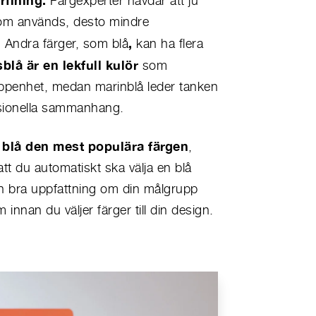
Färgexperter hävdar att ju
 som används, desto mindre
,
. Andra färger, som blå
kan ha flera
lå är en lekfull kulör
som
h öppenhet, medan marinblå leder tanken
essionella sammanhang.
blå den mest populära färgen
r
,
att du automatiskt ska välja en blå
n bra uppfattning om din målgrupp
innan du väljer färger till din design.