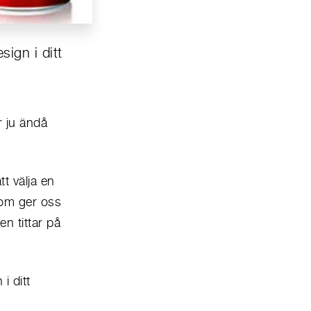
sign i ditt
r ju ändå
t välja en
som ger oss
en tittar på
i ditt