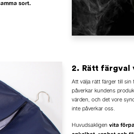
samma sort.
2. Rätt färgval
Att välja rätt färger till s
påverkar kundens produktv
värden, och det vore synd a
inte påverkar oss.
vita förp
Huvudsakligen
enkelhet, renhet och fö