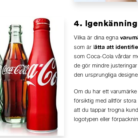
4. Igenkänning
varumä
Vilka är dina egna
ätta att identi
som är l
som Coca-Cola vårdar me
de gör mindre justeringar ö
den ursprungliga designe
Om du har ett varumärke
försiktig med alltför stora
att du tappar trogna kund
logotypen eller förpackni