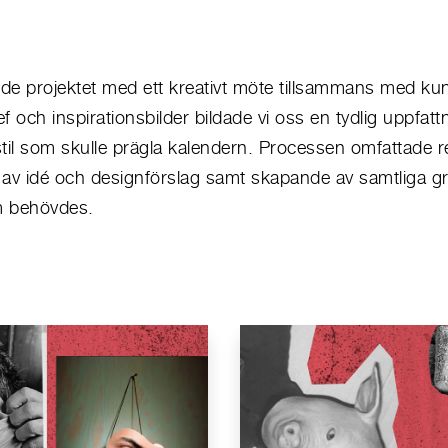
dde projektet med ett kreativt möte tillsammans med ku
f och inspirationsbilder bildade vi oss en tydlig uppfatt
til som skulle prägla kalendern. Processen omfattade r
av idé och designförslag samt skapande av samtliga gr
m behövdes.