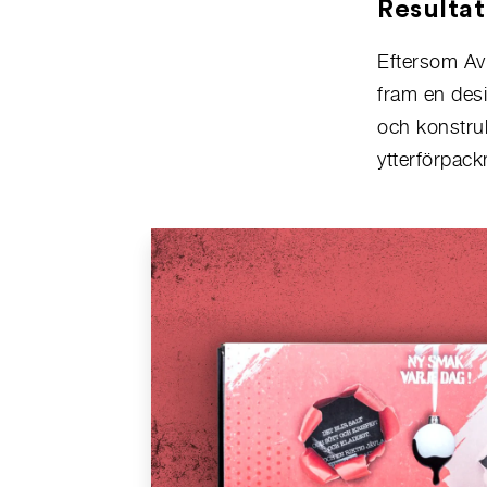
Resultat
Eftersom Avi
fram en desi
och konstrukt
ytterförpack