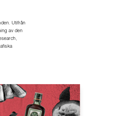
nden. Utifrån
ning av den
esearch,
afiska