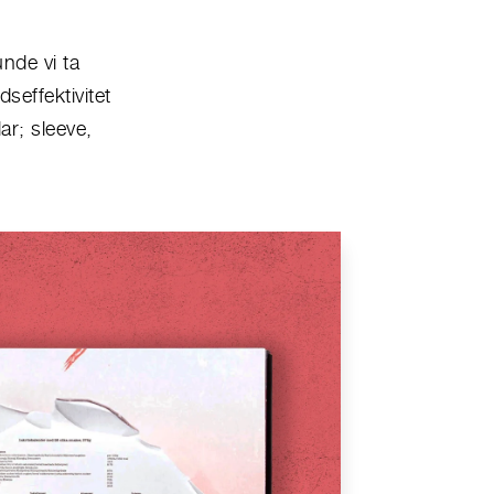
unde vi
ta
seffektivitet
ar; sleeve,