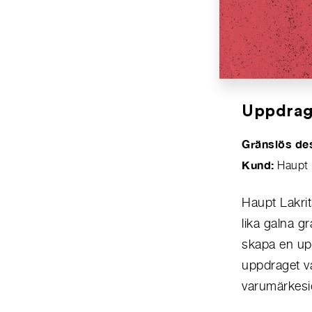
Uppdra
Gränslös des
Kund:
Haupt 
Haupt Lakrit
lika galna gr
skapa en up
uppdraget va
varumärkesi