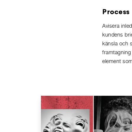
Process
Avisera inle
kundens brie
känsla och s
framtagning 
element so