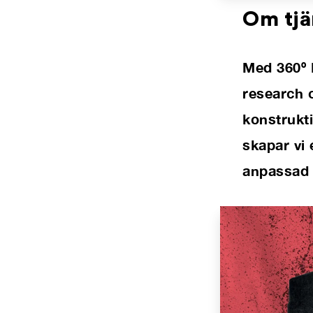
Om tjä
Med 360º 
research o
konstrukti
skapar vi 
anpassad 