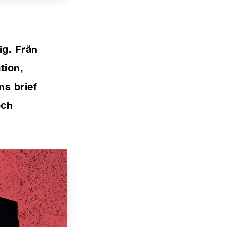
ig. Från
tion,
ns brief
och