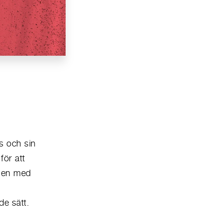
s och sin
för att
ngen med
e sätt.