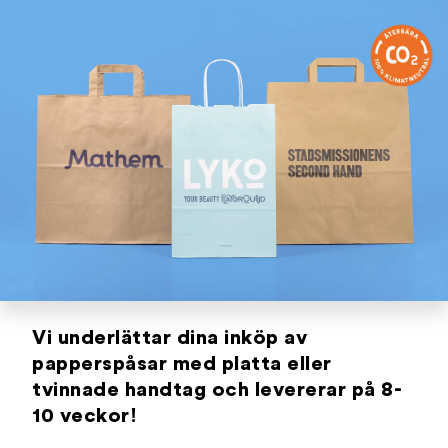
SORTIMENT
INSPIRATION
HÅLLBARHET
OM OSS
KONTAKT
Vi underlättar dina inköp av
papperspåsar med platta eller
tvinnade handtag och levererar på 8-
10 veckor!