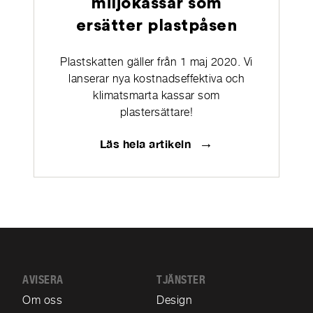
miljökassar som
ersätter plastpåsen
Plastskatten gäller från 1 maj 2020. Vi
lanserar nya kostnadseffektiva och
klimatsmarta kassar som
plastersättare!
→
Läs hela artikeln
AVISERA
TJÄNSTER
Om oss
Design