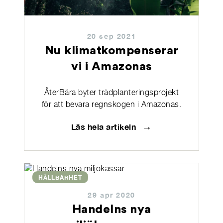
20 sep 2021
Nu klimatkompenserar
vi i Amazonas
ÅterBära byter trädplanteringsprojekt
för att bevara regnskogen i Amazonas.
→
Läs hela artikeln
HÅLLBARHET
29 apr 2020
Handelns nya